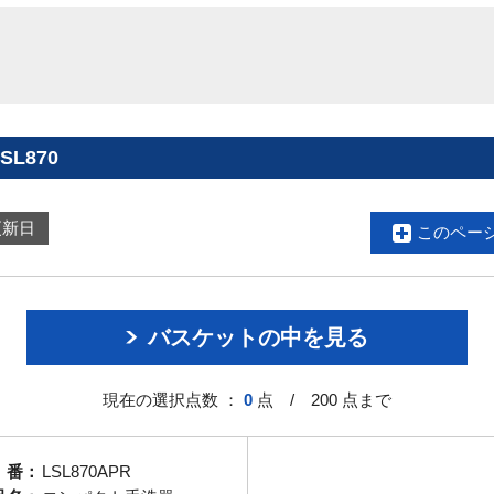
L870
更新日
このペー
バスケットの中を見る
現在の選択点数 ：
0
点 / 200 点まで
 番：
LSL870APR