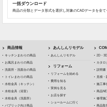
一括ダウンロード
商品の分類とデータ形式を選択し対象のCADデータを全
商品情報
あんしんリモデル
COM
キッチンまわりの商品
あんしんリモデル
2D・3
お風呂まわりの商品
カタロ
リフォーム
洗面所・洗面台の商品
説明書
リフォームを始める
トイレまわりの商品
見積・
費用を知る
水栓金具（キッチン）
施工事
実例を見る
水栓金具（浴室）
商品NE
お店を探す
水栓金具（洗面所）
修理施
ショールームに行く
パブリック向け商品
商品取