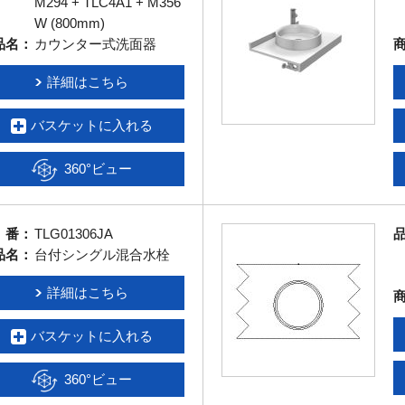
M294 + TLC4A1 + M356
W (800mm)
品名：
カウンター式洗面器
詳細はこちら
バスケットに入れる
360°ビュー
 番：
TLG01306JA
品名：
台付シングル混合水栓
詳細はこちら
バスケットに入れる
360°ビュー