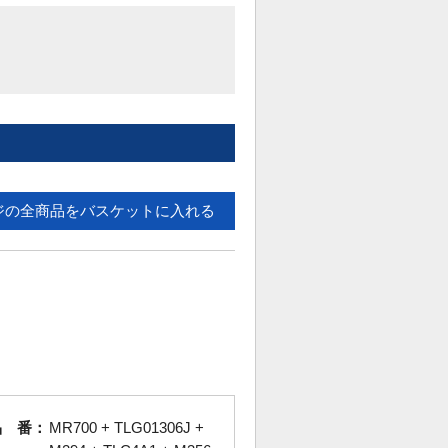
ジの全商品をバスケットに入れる
品 番：
MR700 + TLG01306J +