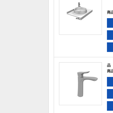
商
品
商