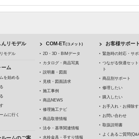
しんリモデル
COM-ET
お客様サポー
(コメット)
リモデル
2D・3D・BIMデータ
緊急時の対応・サポ
カタログ・商品写真
つながる快適セット
ォーム
ト
説明書・図面
ムを始める
商品別サポート
見積・図面請求
る
修理したい
施工事例
る
購入したい
商品NEWS
す
お手入れ・お掃除す
修理施工ナビ
ームに行く
お問い合わせ
商品取替情報
取扱説明書
法令・基準関連情報
よくあるご質問(Q&A
水栓金具・手すり情報
ールームのご案