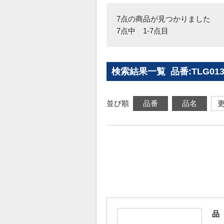
7点の商品が見つかりました
7点中 1-7点目
検索結果一覧 品番:TLG01
並び順
品番
品名
品