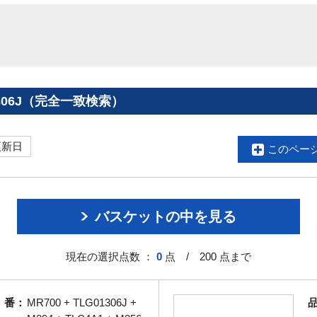
306J（完全一致検索）
更新日
このペー
バスケットの中を見る
現在の選択点数 ：
0
点 / 200 点まで
 番：
MR700 + TLG01306J +