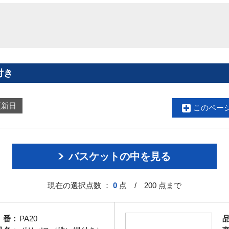
付き
更新日
このペー
バスケットの中を見る
現在の選択点数 ：
0
点 / 200 点まで
 番：
PA20