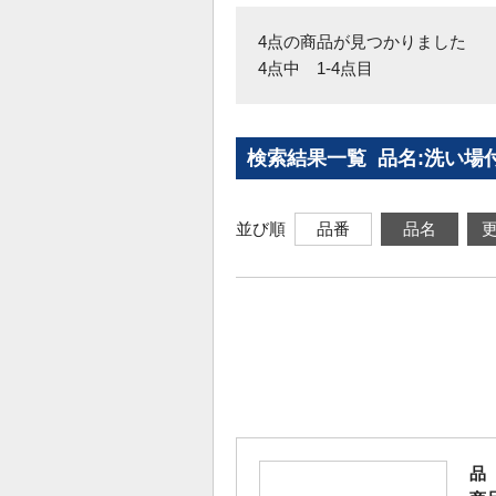
4点の商品が見つかりました
4点中 1-4点目
検索結果一覧 品名:洗い場
並び順
品番
品名
品