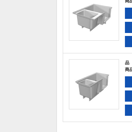
商
品
商