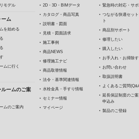
リモデル
2D・3D・BIMデータ
緊急時の対応・サポ
カタログ・商品写真
つながる快適セット
ォーム
ト
説明書・図面
ムを始める
商品別サポート
見積・図面請求
る
修理したい
施工事例
る
購入したい
商品NEWS
す
お手入れ・お掃除す
修理施工ナビ
ームに行く
お問い合わせ
商品取替情報
取扱説明書
法令・基準関連情報
よくあるご質問(Q&A
水栓金具・手すり情報
ールームのご案
延長保証制度のご案
セミナー情報
申込み
ームのご案内
マイページ
製品のご登録