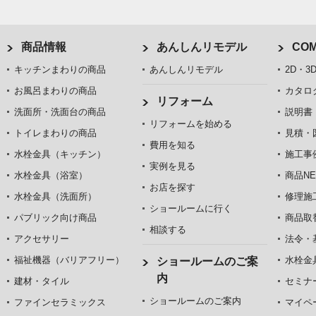
商品情報
あんしんリモデル
COM
キッチンまわりの商品
あんしんリモデル
2D・3
お風呂まわりの商品
カタロ
リフォーム
洗面所・洗面台の商品
説明書
リフォームを始める
トイレまわりの商品
見積・
費用を知る
水栓金具（キッチン）
施工事
実例を見る
水栓金具（浴室）
商品NE
お店を探す
水栓金具（洗面所）
修理施
ショールームに行く
パブリック向け商品
商品取
相談する
アクセサリー
法令・
福祉機器（バリアフリー）
水栓金
ショールームのご案
内
建材・タイル
セミナ
ショールームのご案内
ファインセラミックス
マイペ