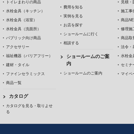
トイレまわりの商品
見積・
費用を知る
水栓金具（キッチン）
施工事
実例を見る
水栓金具（浴室）
商品NE
お店を探す
水栓金具（洗面所）
修理施
ショールームに行く
パブリック向け商品
商品取
相談する
アクセサリー
法令・
福祉機器（バリアフリー）
水栓金
ショールームのご案
内
建材・タイル
セミナ
ショールームのご案内
ファインセラミックス
マイペ
商品一覧
カタログ
カタログを見る・取りよせ
る